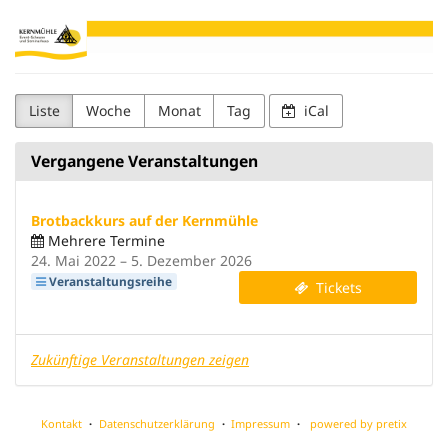
Zum
Seminarhaus
Haupt-
Inhalt
Kernmühle
springen
Liste
Woche
Monat
Tag
iCal
Vergangene Veranstaltungen
Brotbackkurs auf der Kernmühle
Mehrere Termine
bis
24. Mai 2022
–
5. Dezember 2026
Veranstaltungsreihe
Tickets
Zukünftige Veranstaltungen zeigen
Kontakt
Datenschutzerklärung
Impressum
powered by pretix