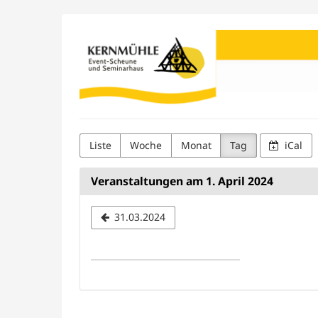
Zum
Seminarhaus
Haupt-
Inhalt
Kernmühle
springen
Liste
Woche
Monat
Tag
iCal
Veranstaltungen am 1. April 2024
Datum
31.03.2024
zur
Anzeige
auswähle